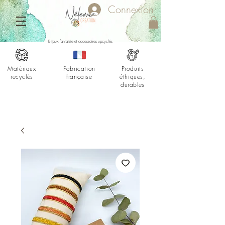
Connexion
Bijoux fantaisie et accessoires upcyclés
Matériaux
Fabrication
Produits
recyclés
française
éthiques,
durables