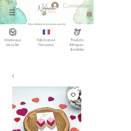
Connexion
Bijoux fantaisie et accessoires upcyclés
Matériaux
Fabrication
Produits
recyclés
française
éthiques,
durables